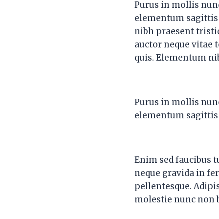
Purus in mollis nunc
elementum sagittis v
nibh praesent trist
auctor neque vitae 
quis. Elementum nib
Purus in mollis nunc
elementum sagittis v
Enim sed faucibus tu
neque gravida in fe
pellentesque. Adipi
molestie nunc non 