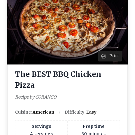
Print
The BEST BBQ Chicken
Pizza
Recipe by CORANGO
Cuisine:
American
Difficulty:
Easy
Servings
Prep time
4
servings
30
minutes