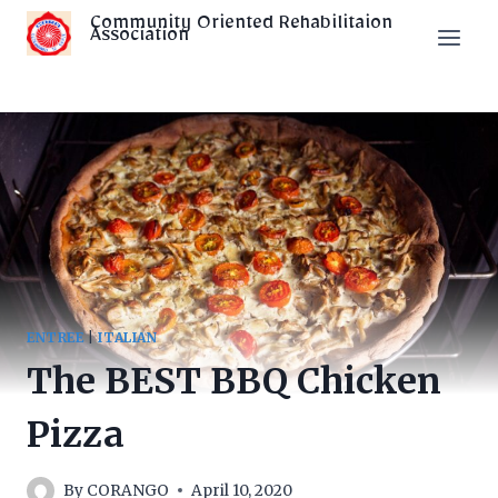
Skip
Community Oriented Rehabilitaion
Association
to
content
ENTREE
|
ITALIAN
The BEST BBQ Chicken
Pizza
By
CORANGO
April 10, 2020